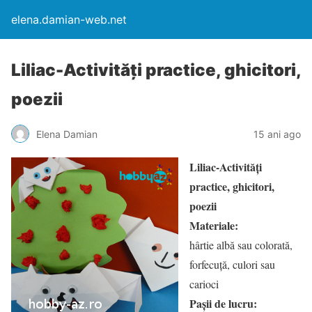
elena.damian-web.net
Liliac-Activităţi practice, ghicitori,
poezii
Elena Damian
15 ani ago
Liliac-Activităţi
practice, ghicitori,
poezii
Materiale:
hârtie albă sau colorată,
forfecuţă, culori sau
carioci
Paşii de lucru: