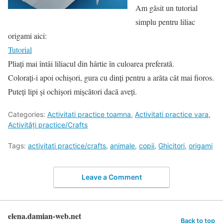
Am găsit un tutorial
simplu pentru liliac
origami aici:
Tutorial
Pliaţi mai întâi liliacul din hârtie în culoarea preferată.
Coloraţi-i apoi ochişori, gura cu dinţi pentru a arăta cât mai fioros.
Puteţi lipi și ochişori mişcători dacă aveți.
Categories:
Activitati practice toamna
,
Activitati practice vara
,
Activități practice/Crafts
Tags:
activitati practice/crafts
,
animale
,
copii
,
Ghicitori
,
origami
Leave a Comment
elena.damian-web.net
Back to top