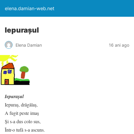
elena.damian-web.net
Iepuraşul
Elena Damian
16 ani ago
Iepuraşul
Iepuraş, drăgălaş,
A fugit peste imaş
Şi s-a dus colo sus,
Într-o tufă s-a ascuns.