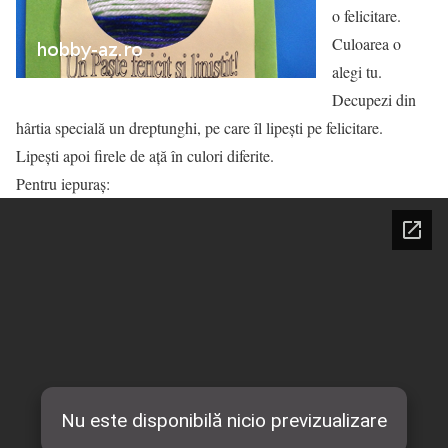
o felicitare.
Culoarea o
alegi tu.
Decupezi din
hârtia specială un dreptunghi, pe care îl lipești pe felicitare.
Lipești apoi firele de ață în culori diferite.
Pentru iepuraș: