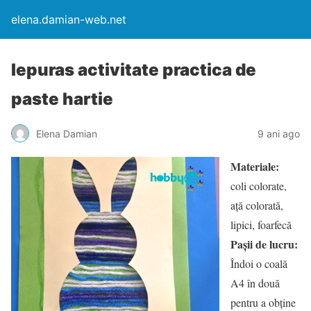
elena.damian-web.net
Iepuras activitate practica de
paste hartie
Elena Damian
9 ani ago
Materiale:
coli colorate,
ață colorată,
lipici, foarfecă
Pașii de lucru:
Îndoi o coală
A4 în două
pentru a obține