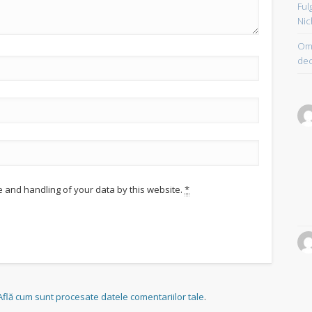
Ful
Nic
Om 
dec
e and handling of your data by this website.
*
Află cum sunt procesate datele comentariilor tale
.