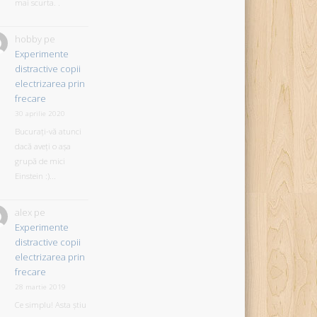
mai scurta. .
hobby
pe
Experimente
distractive copii
electrizarea prin
frecare
30 aprilie 2020
Bucurați-vă atunci
dacă aveți o așa
grupă de mici
Einstein :)...
alex
pe
Experimente
distractive copii
electrizarea prin
frecare
28 martie 2019
Ce simplu! Asta știu