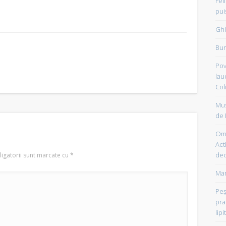
Fel
pui
Ghi
Bun
Pov
lau
Col
Mus
de 
Om 
Acti
dec
igatorii sunt marcate cu
*
Mam
Peşt
pra
lipi