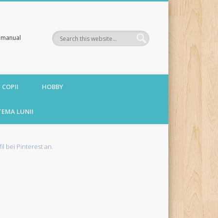
te manual
 COPII
HOBBY
TEMA LUNII
fil bei Pinterest an.