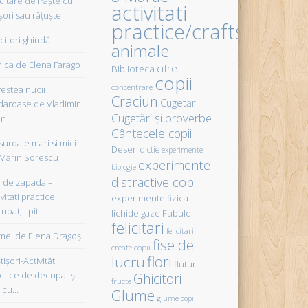
icitare de Paște cu
activitati
șori sau rățuște
practice/crafts
citori ghindă
animale
ica de Elena Farago
cifre
Biblioteca
copii
concentrare
estea nucii
Craciun
Cugetări
daroase de Vladimir
Cugetări şi proverbe
in
Cântecele copii
uroaie mari si mici
Desen
dictie
experimente
Marin Sorescu
experimente
biologie
distractive copii
de zapada –
vitati practice
experimente fizica
upat, lipit
Fabule
lichide gaze
felicitari
felicitari
ei de Elena Dragoş
fise de
create copii
flori
lucru
işori-Activităţi
fluturi
ctice de decupat şi
Ghicitori
fructe
t cu…
Glume
glume copii