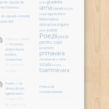
gradinita
gul de zăpadă de
scoala
iarna
hita Stănescu
invitatii
Jocuri
copii
litere
legende
de zăpadă- Activităţi
Matematica
upat, lipit
distractiva
origami
paste
pasari
Poezii
poezii
Patrașcio Tatiana
pentru copii
pe
Proverbe
povestiri
despre buna
primavara
purtare,
comportare
recomanda o carte
scoala
28 ianuarie 2021
tehnica
toamna
vara
îmi place
Asstel
pe
La
Politica de
săniuş de Ion
confidențialitate
Agârbiceanu
31 august 2020
Pai...voiam sa fie