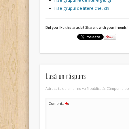
Fise grupurile de litere ge, gi
Fise grupul de litere che, chi
Did you like this article? Share it with your friends!
Lasă un răspuns
Adresa ta de email nu va fi publicată.
Câmpurile obl
*
Comentariu