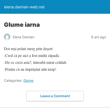
elena.damian-web.net
Glume iarna
Elena Damian
9 ani ago
Doi urși polari merg prin deșert:
-Cred că pe aici a fost multă zăpadă.
-De ce crezi asta?, întreabă mirat celălalt.
-Pentru că au împrăștiat atât nisip!
Categories:
Glume
Leave a Comment