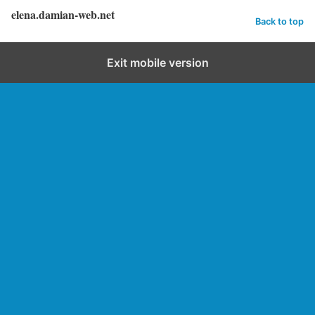
elena.damian-web.net
Back to top
Exit mobile version