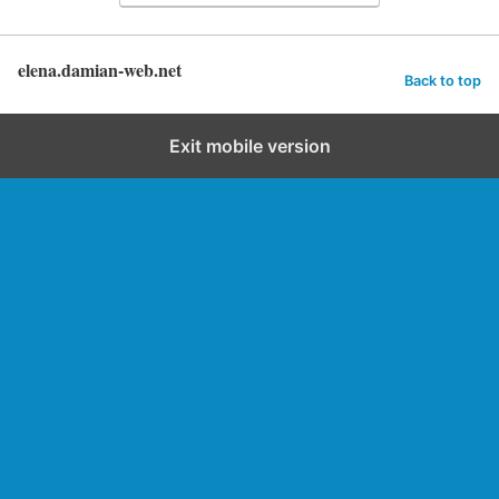
elena.damian-web.net
Back to top
Exit mobile version