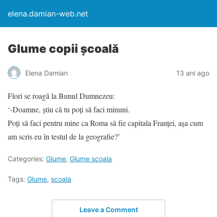
elena.damian-web.net
Glume copii școală
Elena Damian
13 ani ago
Flori se roagă la Bunul Dumnezeu:
‘-Doamne, știu că tu poți să faci minuni.
Poți să faci pentru mine ca Roma să fie capitala Franței, așa cum
am scris eu în testul de la geografie?’
Categories:
Glume
,
Glume scoala
Tags:
Glume
,
scoala
Leave a Comment