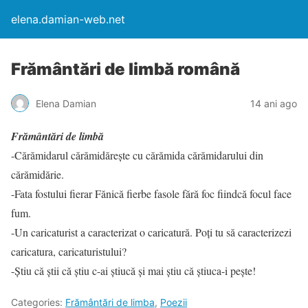
elena.damian-web.net
Frământări de limbă română
Elena Damian
14 ani ago
Frământări de limbă
-Cărămidarul cărămidărește cu cărămida cărămidarului din
cărămidărie.
-Fata fostului fierar Fănică fierbe fasole fără foc fiindcă focul face
fum.
-Un caricaturist a caracterizat o caricatură. Poți tu să caracterizezi
caricatura, caricaturistului?
-Știu că știi că știu c-ai știucă și mai știu că știuca-i pește!
Categories:
Frământări de limba
,
Poezii