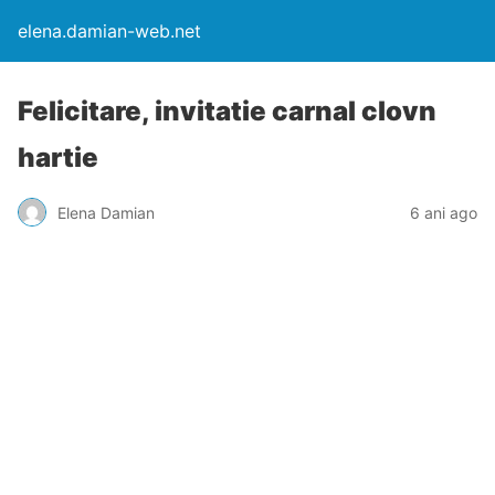
elena.damian-web.net
Felicitare, invitatie carnal clovn
hartie
Elena Damian
6 ani ago