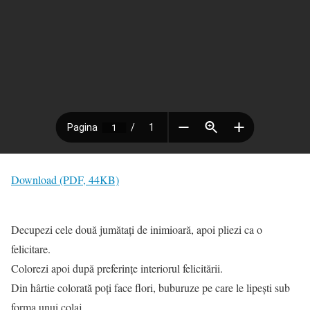
Download (PDF, 44KB)
Decupezi cele două jumătați de inimioară, apoi pliezi ca o
felicitare.
Colorezi apoi după preferințe interiorul felicitării.
Din hârtie colorată poți face flori, buburuze pe care le lipești sub
forma unui colaj.