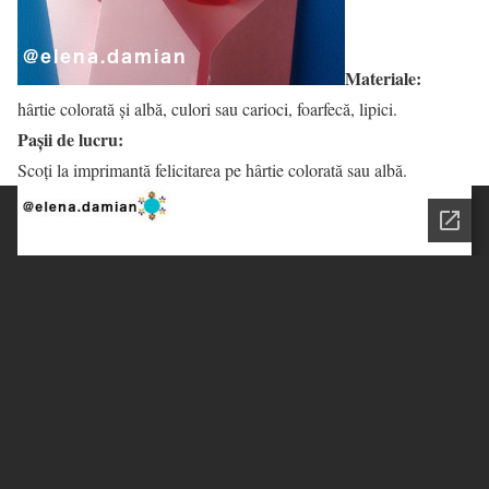
Materiale:
hârtie colorată și albă, culori sau carioci, foarfecă, lipici.
Pașii de lucru:
Scoți la imprimantă felicitarea pe hârtie colorată sau albă.