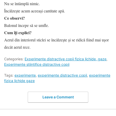
Nu se întâmplă nimic.
Încălzește acum aceeași cantitate apă.
Ce observi?
Balonul începe să se umfle.
Cum îți explici?
Aerul din interiorul sticlei se încălzește și se ridică fiind mai ușor
decât aerul rece.
Categories:
Experimente distractive copii fizica lichide, gaze
,
Experimente stiintifice distractive copii
Tags:
experimente
,
experimente distractive copii
,
experimente
fizica lichide gaze
Leave a Comment