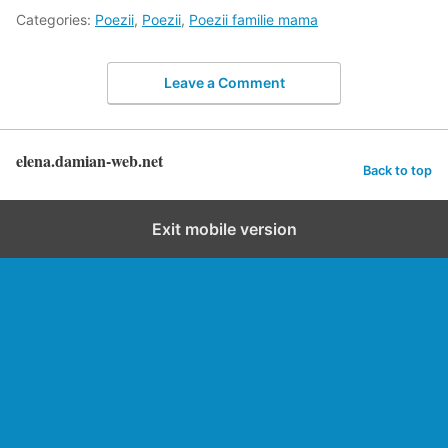
Categories:
Poezii
,
Poezii
,
Poezii familie mama
Leave a Comment
elena.damian-web.net
Back to top
Exit mobile version