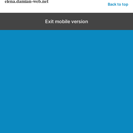
elena.damian-web.net
Back to top
Exit mobile version