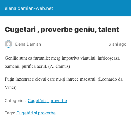
elena.damian-web.net
Cugetari , proverbe geniu, talent
Elena Damian
6 ani ago
Geniile sunt ca furtunile: merg împotriva vântului, înfricoșează
oamenii, purifică aerul. (A. Camus)
Puțin înzestrat e elevul care nu-și întrece maestrul. (Leonardo da
Vinci)
Categories:
Cugetări şi proverbe
Tags:
Cugetări şi proverbe