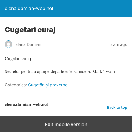
elena.damian-web.net
Cugetari curaj
Elena Damian
5 ani ago
Cugetari curaj
Secretul pentru a ajunge departe este să începi. Mark Twain
Categories:
Cugetări şi proverbe
elena.damian-web.net
Back to top
Exit mobile version