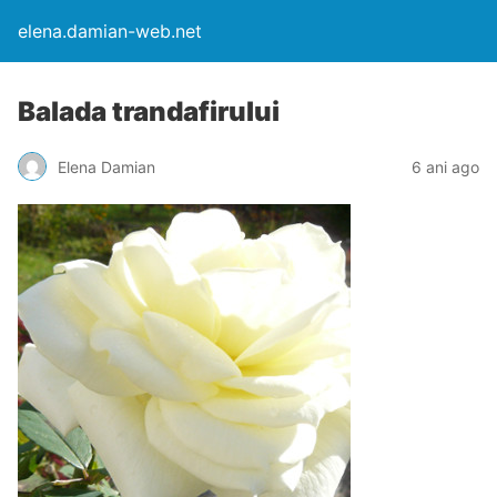
elena.damian-web.net
Balada trandafirului
Elena Damian
6 ani ago