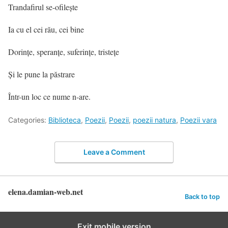
Trandafirul se-ofilește
Ia cu el cei rău, cei bine
Dorințe, speranțe, suferințe, tristețe
Și le pune la păstrare
Într-un loc ce nume n-are.
Categories:
Biblioteca
,
Poezii
,
Poezii
,
poezii natura
,
Poezii vara
Leave a Comment
elena.damian-web.net
Back to top
Exit mobile version