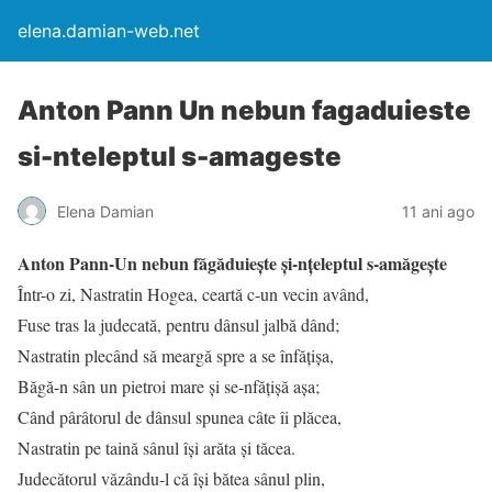
elena.damian-web.net
Anton Pann Un nebun fagaduieste
si-nteleptul s-amageste
Elena Damian
11 ani ago
Anton Pann-Un nebun făgăduiește și-nțeleptul s-amăgește
Într-o zi, Nastratin Hogea, ceartă c-un vecin având,
Fuse tras la judecată, pentru dânsul jalbă dând;
Nastratin plecând să meargă spre a se înfățișa,
Băgă-n sân un pietroi mare și se-nfățișă așa;
Când pârâtorul de dânsul spunea câte îi plăcea,
Nastratin pe taină sânul își arăta și tăcea.
Judecătorul văzându-l că își bătea sânul plin,