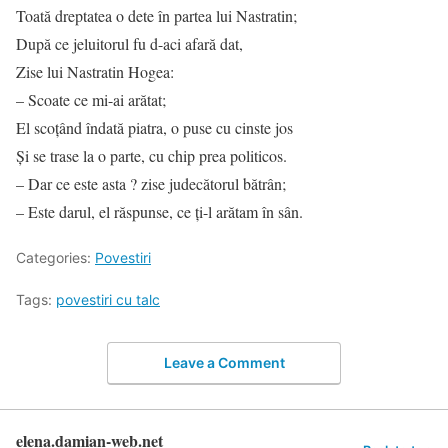
Toată dreptatea o dete în partea lui Nastratin;
După ce jeluitorul fu d-aci afară dat,
Zise lui Nastratin Hogea:
– Scoate ce mi-ai arătat;
El scoțând îndată piatra, o puse cu cinste jos
Și se trase la o parte, cu chip prea politicos.
– Dar ce este asta ? zise judecătorul bătrân;
– Este darul, el răspunse, ce ți-l arătam în sân.
Categories:
Povestiri
Tags:
povestiri cu talc
Leave a Comment
elena.damian-web.net