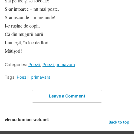
Stă pe loc şi se socoate:
S-ar întoarce – nu mai poate,
S-ar ascunde – n-are unde!
I-e ruşine de copii,
Că din mugurii-aurii
I-au ieşit, în loc de flori…
Mâţişori!
Categories:
Poezii
,
Poezii primavara
Tags:
Poezii
,
primavara
Leave a Comment
elena.damian-web.net
Back to top