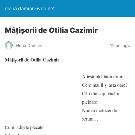
elena.damian-web.net
Mâțișorii de Otilia Cazimir
Elena Damian
12 ani ago
Mâțișorii de Otilia Cazimir
A ieşit răchita-n drum.
Ce-o mai fi şi asta oare?
Că-i din cap până-n
picioare
Numai motocei de
scrum…
Cu mlădiţele plecate,