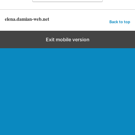
elena.damian-web.net
Back to top
Exit mobile version