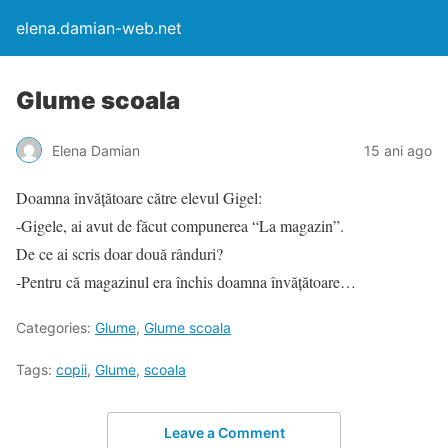
elena.damian-web.net
Glume scoala
Elena Damian
15 ani ago
Doamna învăţătoare către elevul Gigel:
-Gigele, ai avut de făcut compunerea “La magazin”.
De ce ai scris doar două rânduri?
-Pentru că magazinul era închis doamna învăţătoare…
Categories:
Glume
,
Glume scoala
Tags:
copii
,
Glume
,
scoala
Leave a Comment