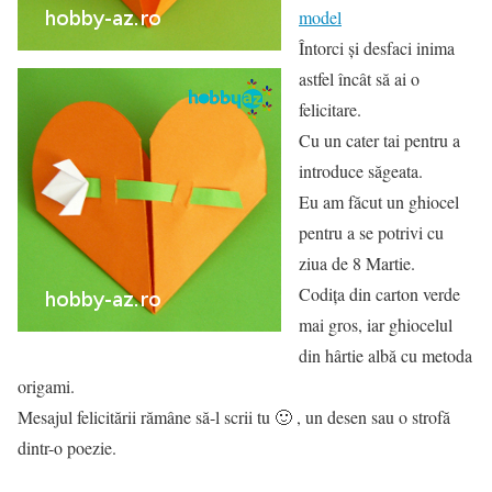
model
Întorci și desfaci inima
astfel încât să ai o
felicitare.
Cu un cater tai pentru a
introduce săgeata.
Eu am făcut un ghiocel
pentru a se potrivi cu
ziua de 8 Martie.
Codița din carton verde
mai gros, iar ghiocelul
din hârtie albă cu metoda
origami.
Mesajul felicitării rămâne să-l scrii tu 🙂 , un desen sau o strofă
dintr-o poezie.