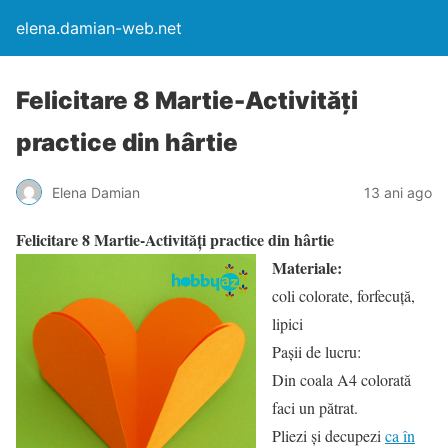
elena.damian-web.net
Felicitare 8 Martie-Activități
practice din hârtie
Elena Damian
13 ani ago
Felicitare 8 Martie-Activități practice din hârtie
Materiale:
coli colorate, forfecuță,
lipici
Pașii de lucru:
Din coala A4 colorată
faci un pătrat.
Pliezi și decupezi
ca în