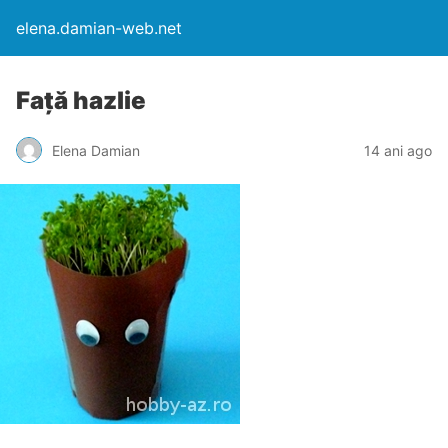
elena.damian-web.net
Față hazlie
Elena Damian
14 ani ago