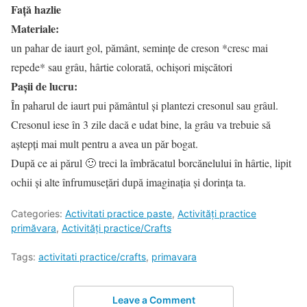
Față hazlie
Materiale:
un pahar de iaurt gol, pământ, semințe de creson *cresc mai
repede* sau grâu, hârtie colorată, ochișori mișcători
Pașii de lucru:
În paharul de iaurt pui pământul și plantezi cresonul sau grâul.
Cresonul iese în 3 zile dacă e udat bine, la grâu va trebuie să
aștepți mai mult pentru a avea un păr bogat.
După ce ai părul 🙂 treci la îmbrăcatul borcănelului în hârtie, lipit
ochii și alte înfrumusețări după imaginația și dorința ta.
Categories:
Activitati practice paste
,
Activități practice
primăvara
,
Activități practice/Crafts
Tags:
activitati practice/crafts
,
primavara
Leave a Comment