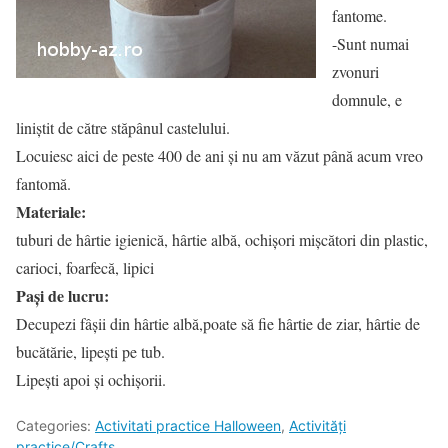
fantome.
-Sunt numai
zvonuri
domnule, e
liniştit de către stăpânul castelului.
Locuiesc aici de peste 400 de ani şi nu am văzut până acum vreo
fantomă.
Materiale:
tuburi de hârtie igienică, hârtie albă, ochișori mișcători din plastic,
carioci, foarfecă, lipici
Pași de lucru:
Decupezi fâșii din hârtie albă,poate să fie hârtie de ziar, hârtie de
bucătărie, lipești pe tub.
Lipești apoi și ochișorii.
Categories:
Activitati practice Halloween
,
Activități
practice/Crafts