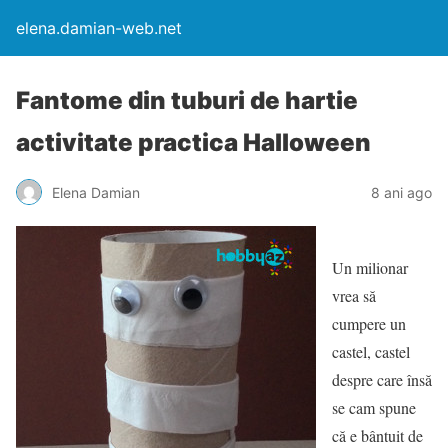
elena.damian-web.net
Fantome din tuburi de hartie
activitate practica Halloween
Elena Damian
8 ani ago
Un milionar
vrea să
cumpere un
castel, castel
despre care însă
se cam spune
că e bântuit de