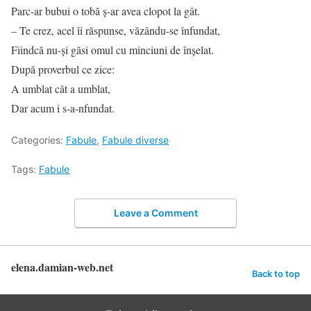
Parc-ar bubui o tobă ş-ar avea clopot la gât.
– Te crez, acel îi răspunse, văzându-se înfundat,
Fiindcă nu-şi găsi omul cu minciuni de înşelat.
După proverbul ce zice:
A umblat cât a umblat,
Dar acum i s-a-nfundat.
Categories:
Fabule
,
Fabule diverse
Tags:
Fabule
Leave a Comment
elena.damian-web.net
Back to top