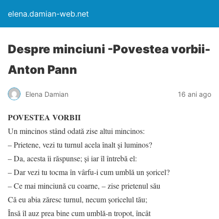
elena.damian-web.net
Despre minciuni -Povestea vorbii-
Anton Pann
Elena Damian
16 ani ago
POVESTEA VORBII
Un mincinos stând odată zise altui mincinos:
– Prietene, vezi tu turnul acela înalt şi luminos?
– Da, acesta îi răspunse; şi iar îl întrebă el:
– Dar vezi tu tocma în vârfu-i cum umblă un şoricel?
– Ce mai minciună cu coarne, – zise prietenul său
Că eu abia zăresc turnul, necum şoricelul tău;
Însă îl auz prea bine cum umblă-n tropot, încât